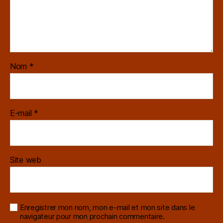
Nom
*
E-mail
*
Site web
Enregistrer mon nom, mon e-mail et mon site dans le
navigateur pour mon prochain commentaire.