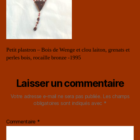
Petit plastron – Bois de Wenge et clou laiton, grenats et
perles bois, rocaille bronze -1995
Laisser un commentaire
Votre adresse e-mail ne sera pas publiée.
Les champs
obligatoires sont indiqués avec
*
Commentaire
*