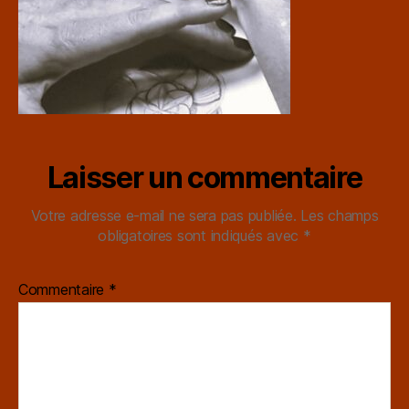
Laisser un commentaire
Votre adresse e-mail ne sera pas publiée.
Les champs
obligatoires sont indiqués avec
*
Commentaire
*