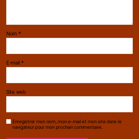
Nom
*
E-mail
*
Site web
Enregistrer mon nom, mon e-mail et mon site dans le
navigateur pour mon prochain commentaire.