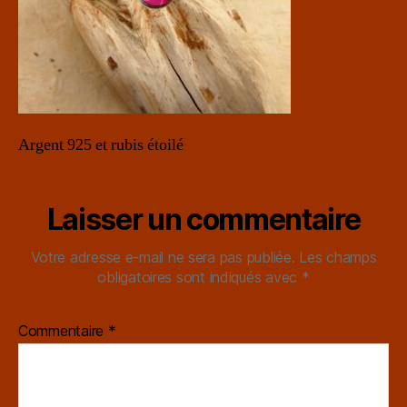
Argent 925 et rubis étoilé
Laisser un commentaire
Votre adresse e-mail ne sera pas publiée.
Les champs
obligatoires sont indiqués avec
*
Commentaire
*