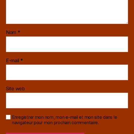
Nom
*
E-mail
*
Site web
Enregistrer mon nom, mon e-mail et mon site dans le
navigateur pour mon prochain commentaire.