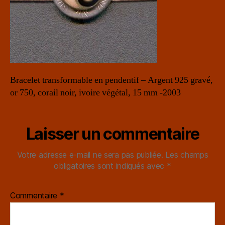
Bracelet transformable en pendentif – Argent 925 gravé,
or 750, corail noir, ivoire végétal, 15 mm -2003
Laisser un commentaire
Votre adresse e-mail ne sera pas publiée.
Les champs
obligatoires sont indiqués avec
*
Commentaire
*