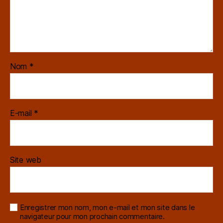
Nom
*
E-mail
*
Site web
Enregistrer mon nom, mon e-mail et mon site dans le
navigateur pour mon prochain commentaire.