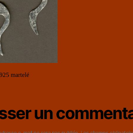
925 martelé
isser un commenta
adresse e-mail ne sera pas publiée.
Les champs obligatoir