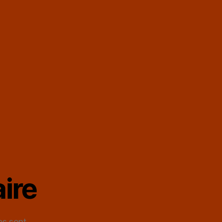
ire
es sont