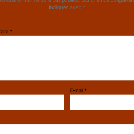
indiqués avec
*
aire
*
E-mail
*