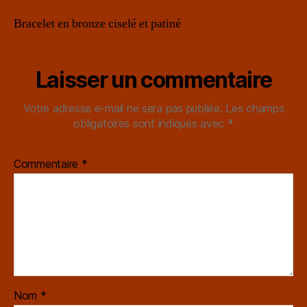
Bracelet en bronze ciselé et patiné
Laisser un commentaire
Votre adresse e-mail ne sera pas publiée.
Les champs
obligatoires sont indiqués avec
*
Commentaire
*
Nom
*