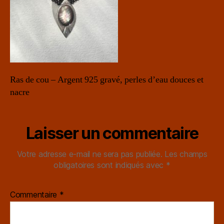
Ras de cou – Argent 925 gravé, perles d’eau douces et
nacre
Laisser un commentaire
Votre adresse e-mail ne sera pas publiée.
Les champs
obligatoires sont indiqués avec
*
Commentaire
*