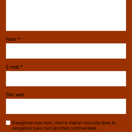
Nom
*
E-mail
*
Site web
Enregistrer mon nom, mon e-mail et mon site dans le
navigateur pour mon prochain commentaire.