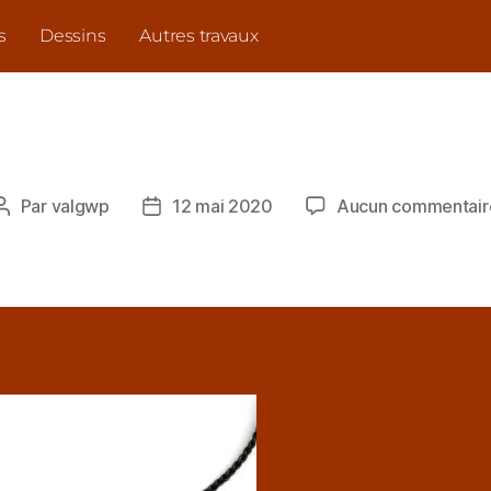
s
Dessins
Autres travaux
Par
valgwp
12 mai 2020
Aucun commentair