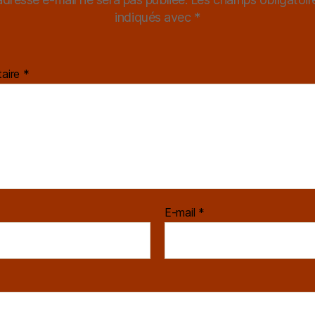
indiqués avec
*
aire
*
E-mail
*