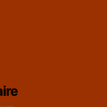
ire
es sont