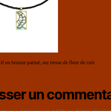
f en bronze patiné, sur tresse de fleur de cuir
isser un commenta
adresse e-mail ne sera pas publiée.
Les champs obligatoir