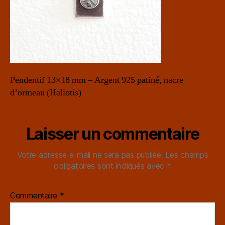
Pendentif 13×18 mm – Argent 925 patiné, nacre
d’ormeau (Haliotis)
Laisser un commentaire
Votre adresse e-mail ne sera pas publiée.
Les champs
obligatoires sont indiqués avec
*
Commentaire
*