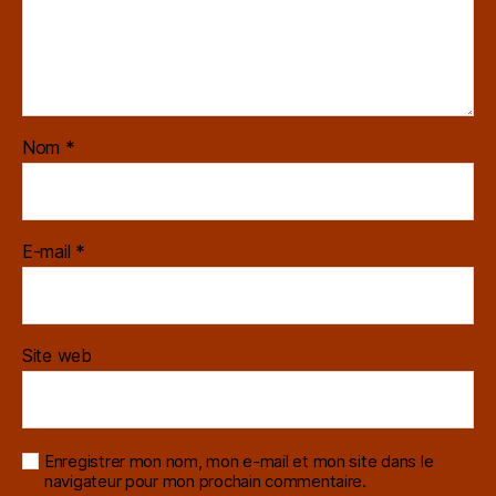
Nom
*
E-mail
*
Site web
Enregistrer mon nom, mon e-mail et mon site dans le
navigateur pour mon prochain commentaire.