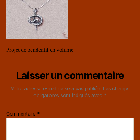
Projet de pendentif en volume
Laisser un commentaire
Votre adresse e-mail ne sera pas publiée.
Les champs
obligatoires sont indiqués avec
*
Commentaire
*