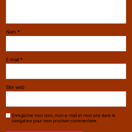
Nom
*
E-mail
*
Site web
Enregistrer mon nom, mon e-mail et mon site dans le
navigateur pour mon prochain commentaire.