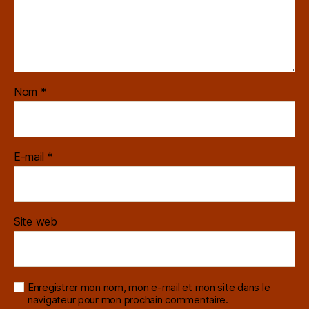
Nom
*
E-mail
*
Site web
Enregistrer mon nom, mon e-mail et mon site dans le
navigateur pour mon prochain commentaire.