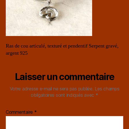
Ras de cou articulé, texturé et pendentif Serpent gravé,
argent 925
Laisser un commentaire
Votre adresse e-mail ne sera pas publiée.
Les champs
obligatoires sont indiqués avec
*
Commentaire
*