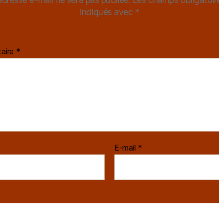
indiqués avec
*
aire
*
E-mail
*