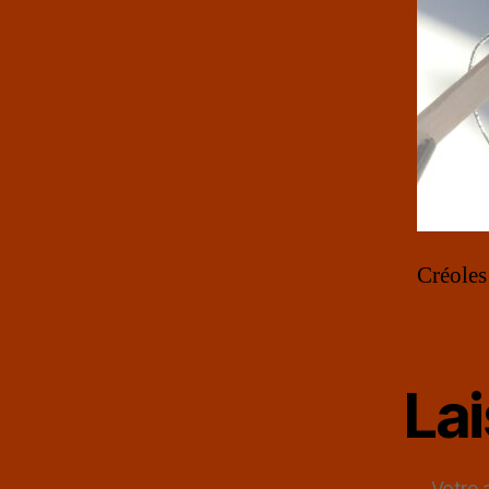
Créoles
La
Votre 