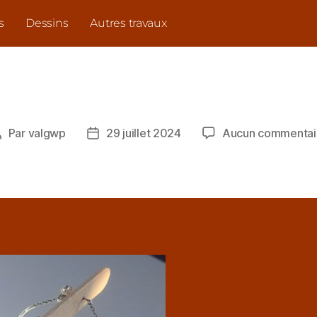
s
Dessins
Autres travaux
Par
valgwp
29 juillet 2024
Aucun commentai