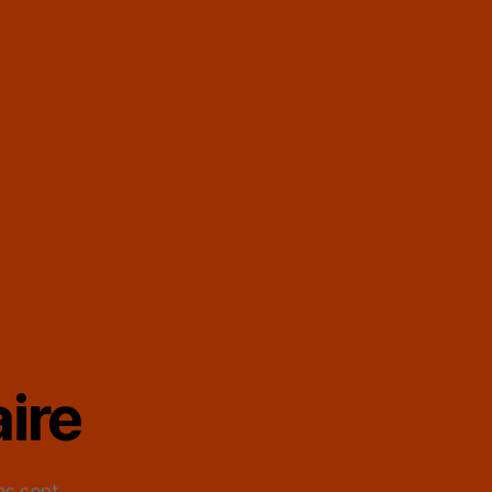
ire
es sont