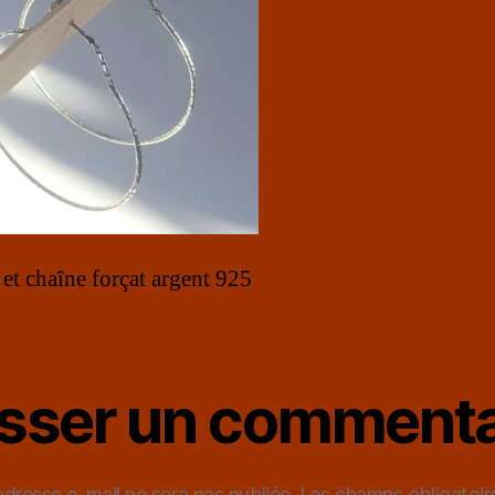
 et chaîne forçat argent 925
isser un commenta
adresse e-mail ne sera pas publiée.
Les champs obligatoir