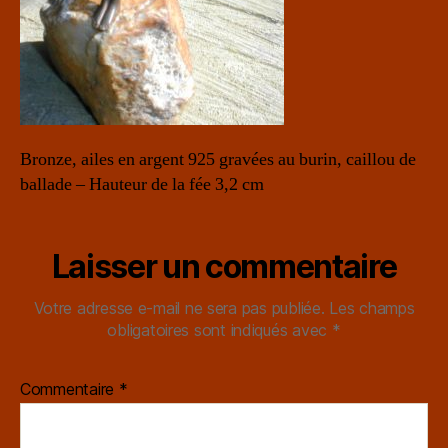
Bronze, ailes en argent 925 gravées au burin, caillou de
ballade – Hauteur de la fée 3,2 cm
Laisser un commentaire
Votre adresse e-mail ne sera pas publiée.
Les champs
obligatoires sont indiqués avec
*
Commentaire
*