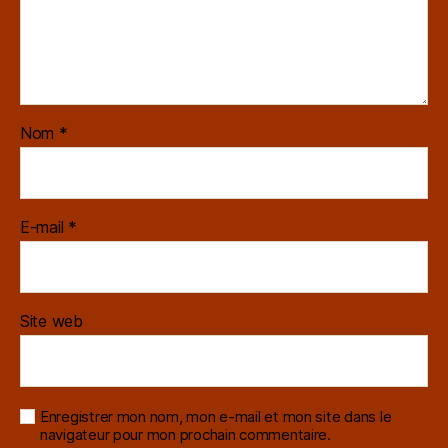
Nom
*
E-mail
*
Site web
Enregistrer mon nom, mon e-mail et mon site dans le
navigateur pour mon prochain commentaire.