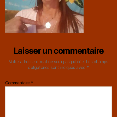
Laisser un commentaire
Votre adresse e-mail ne sera pas publiée.
Les champs
obligatoires sont indiqués avec
*
Commentaire
*