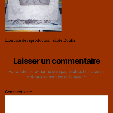
Exercice de reproduction, école Boulle
Laisser un commentaire
Votre adresse e-mail ne sera pas publiée.
Les champs
obligatoires sont indiqués avec
*
Commentaire
*