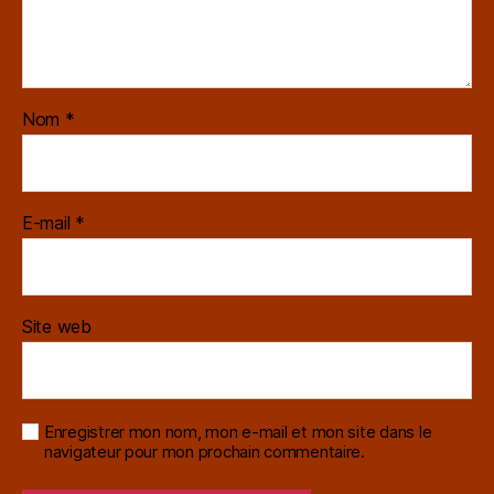
Nom
*
E-mail
*
Site web
Enregistrer mon nom, mon e-mail et mon site dans le
navigateur pour mon prochain commentaire.