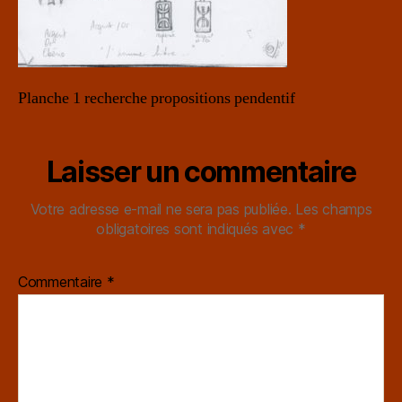
Planche 1 recherche propositions pendentif
Laisser un commentaire
Votre adresse e-mail ne sera pas publiée.
Les champs
obligatoires sont indiqués avec
*
Commentaire
*