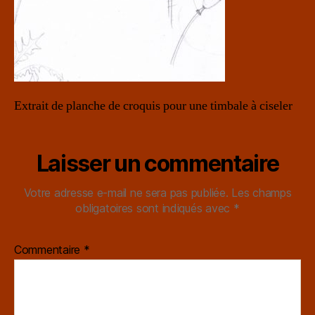
Extrait de planche de croquis pour une timbale à ciseler
Laisser un commentaire
Votre adresse e-mail ne sera pas publiée.
Les champs
obligatoires sont indiqués avec
*
Commentaire
*