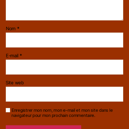
Nom
*
E-mail
*
Site web
Enregistrer mon nom, mon e-mail et mon site dans le
navigateur pour mon prochain commentaire.