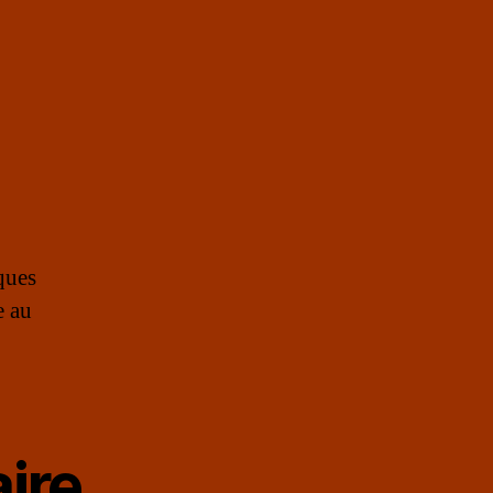
ques
e au
ire