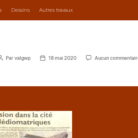
s
Dessins
Autres travaux
Par
valgwp
18 mai 2020
Aucun commentair