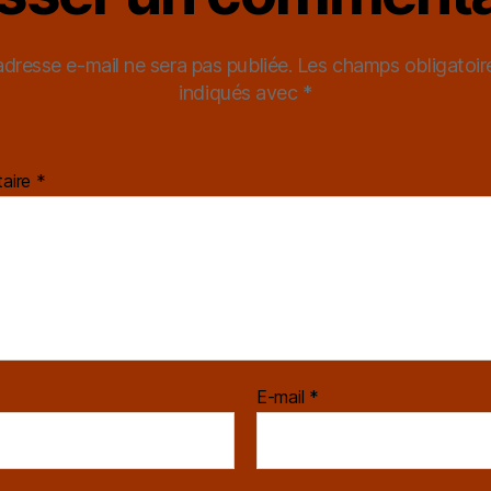
adresse e-mail ne sera pas publiée.
Les champs obligatoir
indiqués avec
*
aire
*
E-mail
*