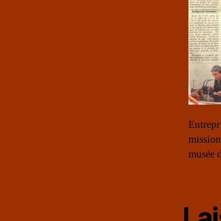
Entrepr
mission
musée d
La